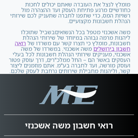
מומלץ לנצל את העובדה שאתם יכולים לחכות
כחודשיים מרגע פתיחת העסק ועד ההצהרה מול
רשויות המס, כדי שתפנו לחברה שתעניק לכם שירותי
הנהלת חשבונות מקצועיים.
משה אשכנזי מטפל בכל הנשואיםבשביל שתוכלו
ליהנות מרמה גבוהה במיוחד של
שירותי הנהלת
חשבונות
, מומלץ כי תצרו קשר עם משרדו של
רואה
חשבון בירושלים
משה אשכנזי. במשרדו של משה
אשכנזי, מעניקים שירותי הנהלת חשבונות לכל בעלי
העסקים באשר הם – החל ממלכ"רים, דרך עוסק פטור
ועוסק מורשה, ועד לחברה בע"מ. אתם מוזמנים ליצור
קשר, וליהנות מחבילת שירותים נרחבת לעסק שלכם.
רואי חשבון משה אשכנזי